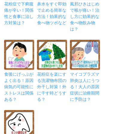
花粉症で下痢腹
鼻水をすぐ即効
風邪ひきはじめ
痛が辛い！関係
で止める簡単な
で喉が痛い！治
性と食事に治し
方法！効果的な
し方に効果的な
方対策は？
食べ物ツボなど
食べ物飲み物
は？
食後にげっぷが
花粉症を楽にす
マイコプラズマ
よく出る！原因
る洗濯物布団の
肺炎は人にうつ
病気の可能性に
外干し対策！外
る！大人の原因
ストレスは関係
に干す時どうす
症状に治療期間
ある？
る？
に予防は？