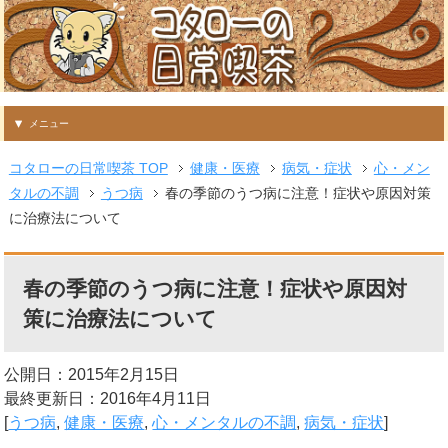
メニュー
コタローの日常喫茶 TOP
健康・医療
病気・症状
心・メン
タルの不調
うつ病
春の季節のうつ病に注意！症状や原因対策
に治療法について
春の季節のうつ病に注意！症状や原因対
策に治療法について
公開日：2015年2月15日
最終更新日：2016年4月11日
[
うつ病
,
健康・医療
,
心・メンタルの不調
,
病気・症状
]