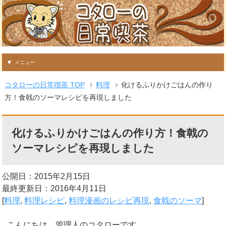
メニュー
コタローの日常喫茶 TOP
料理
化けるふりかけごはんの作り
方！食戟のソーマレシピを再現しました
化けるふりかけごはんの作り方！食戟の
ソーマレシピを再現しました
公開日：2015年2月15日
最終更新日：2016年4月11日
[
料理
,
料理レシピ
,
料理漫画のレシピ再現
,
食戟のソーマ
]
こんにちは、管理人のコタローです。