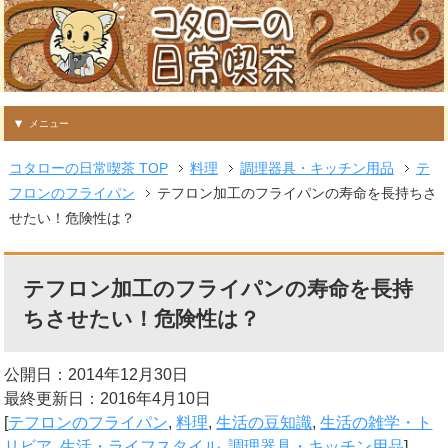
メニュー
コタローの日常喫茶 TOP
料理
調理器具・キッチン用品
テ
フロンのフライパン
テフロン加工のフライパンの寿命を長持ちさ
せたい！危険性は？
テフロン加工のフライパンの寿命を長持
ちさせたい！危険性は？
公開日：2014年12月30日
最終更新日：2016年4月10日
[
テフロンのフライパン
,
料理
,
生活の豆知識
,
生活の雑学・ト
リビア
,
生活・ライフスタイル
,
調理器具・キッチン用品
]