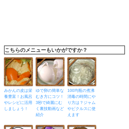
こちらのメニューもいかがですか？
みかんの皮は栄
ゆで卵の簡単な
100均瓶の煮沸
養豊富！お風呂
むき方にコツ！
消毒の時間にや
やレシピに活用
3秒で綺麗にむ
り方は？ジャム
しましょう！
く裏技動画など
やピクルスに使
紹介
えます