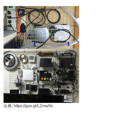
出典; https://goo.gl/LZmwNc