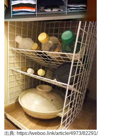
出典: https://weboo.link/article/4973/82291/