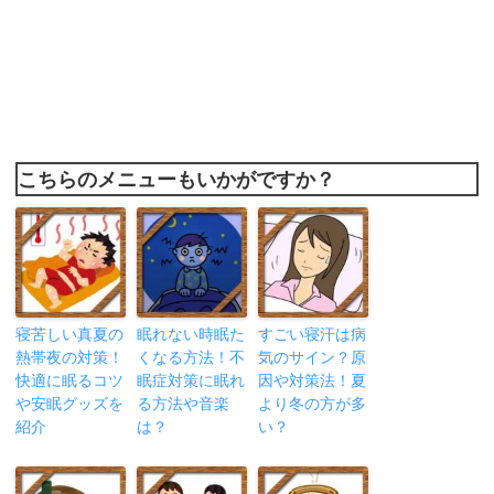
こちらのメニューもいかがですか？
寝苦しい真夏の
眠れない時眠た
すごい寝汗は病
熱帯夜の対策！
くなる方法！不
気のサイン？原
快適に眠るコツ
眠症対策に眠れ
因や対策法！夏
や安眠グッズを
る方法や音楽
より冬の方が多
紹介
は？
い？