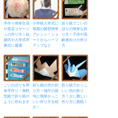
手作り簡単生花
小学校入学式に
折り紙でこいの
や造花コサージ
母親の髪型簡単
ぼりの簡単な折
ュの作り方！結
アレンジ！ショ
り方！子供や高
婚式や入学式卒
ートからハーフ
齢者向けの作り
業式に最適
アップなど
方
こいのぼりを簡
折り紙の兜の折
折り紙でかっこ
単手作り！無料
り方！端午の節
いい兜の折り
型紙で折り紙の
句に簡単かっこ
方！少し難しい
ように作れます
いい作り方を紹
作り方に挑戦！
介！