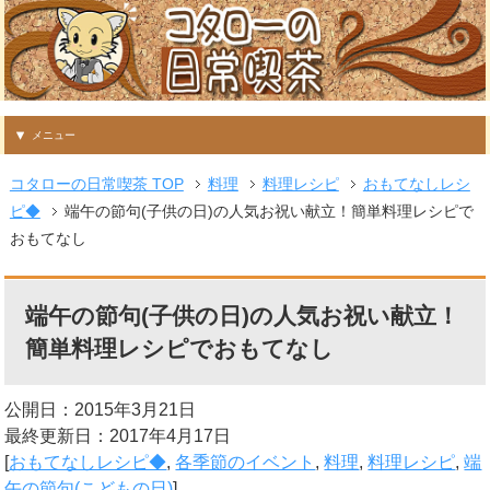
メニュー
コタローの日常喫茶 TOP
料理
料理レシピ
おもてなしレシ
ピ◆
端午の節句(子供の日)の人気お祝い献立！簡単料理レシピで
おもてなし
端午の節句(子供の日)の人気お祝い献立！
簡単料理レシピでおもてなし
公開日：2015年3月21日
最終更新日：2017年4月17日
[
おもてなしレシピ◆
,
各季節のイベント
,
料理
,
料理レシピ
,
端
午の節句(こどもの日)
]