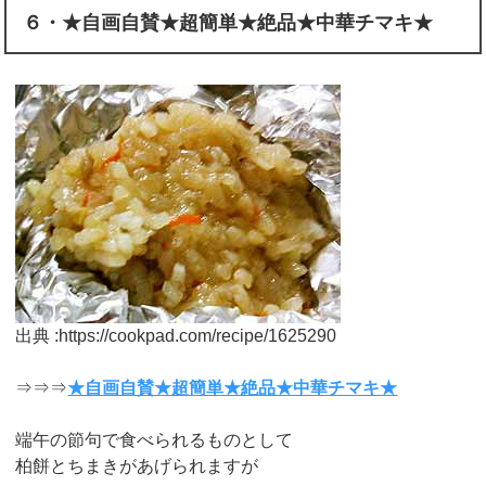
６・★自画自賛★超簡単★絶品★中華チマキ★
出典 :https://cookpad.com/recipe/1625290
⇒⇒⇒
★自画自賛★超簡単★絶品★中華チマキ★
端午の節句で食べられるものとして
柏餅とちまきがあげられますが