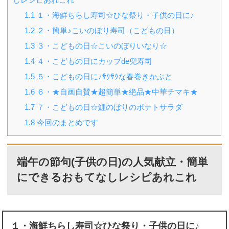
1.1
１・海鮮ちらし寿司☆ひな祭り・子供の日に♪
1.2
２・簡単♪こいのぼり寿司（こどもの日）
1.3
３・こどもの日☆こいのぼりいなり☆
1.4
４・こどもの日にカップde兜寿司
1.5
５・こどもの日に♪ｻｸｻｸな春巻きかぶと
1.6
６・★自画自賛★超簡単★絶品★中華チマキ★
1.7
７・こどもの日☆鯉のぼりのポテトサラダ
1.8
今回のまとめです
端午の節句(子供の日)の人気献立・簡単
にできるおもてなしレシピあれこれ
１・海鮮ちらし寿司☆ひな祭り・子供の日に♪