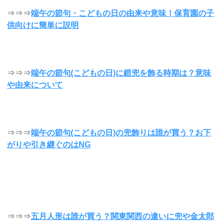
⇒⇒⇒
端午の節句・こどもの日の由来や意味！保育園の子
供向けに簡単に説明
⇒⇒⇒
端午の節句(こどもの日)に鎧兜を飾る時期は？意味
や由来について
⇒⇒⇒
端午の節句(こどもの日)の兜飾りは誰が買う？お下
がりや引き継ぐのはNG
⇒⇒⇒
五月人形は誰が買う？関東関西の違いに兜や金太郎