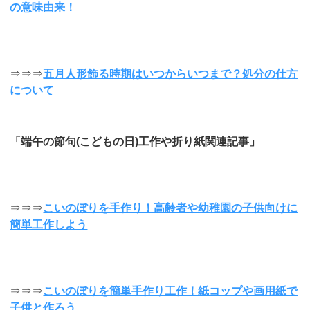
の意味由来！
⇒⇒⇒
五月人形飾る時期はいつからいつまで？処分の仕方
について
「端午の節句(こどもの日)工作や折り紙関連記事」
⇒⇒⇒
こいのぼりを手作り！高齢者や幼稚園の子供向けに
簡単工作しよう
⇒⇒⇒
こいのぼりを簡単手作り工作！紙コップや画用紙で
子供と作ろう