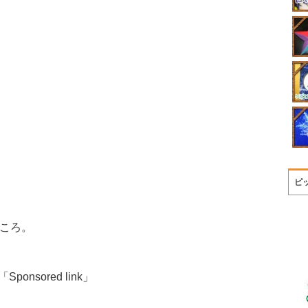
ピ
ころ。
「Sponsored link」