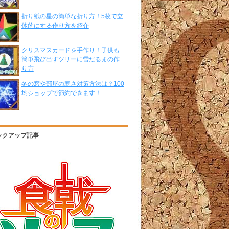
折り紙の星の簡単な折り方！5枚で立
体的にする作り方を紹介
クリスマスカードを手作り！子供も
簡単飛び出すツリーに雪だるまの作
り方
冬の窓や部屋の寒さ対策方法は？100
均ショップで節約できます！
ックアップ記事