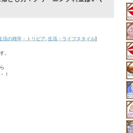
生活の雑学・トリビア
,
生活・ライフスタイル
]
す。
ら
・！