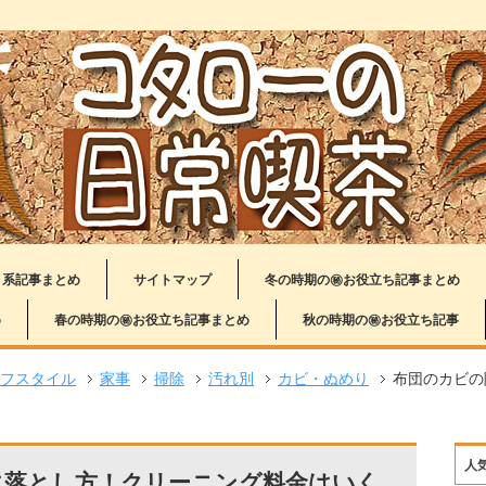
り系記事まとめ
サイトマップ
冬の時期の㊙お役立ち記事まとめ
め
春の時期の㊙お役立ち記事まとめ
秋の時期の㊙お役立ち記事
フスタイル
家事
掃除
汚れ別
カビ・ぬめり
布団のカビの
人
に落とし方！クリーニング料金はいく