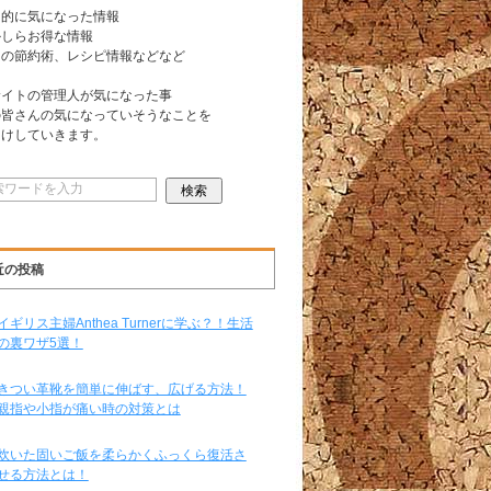
常的に気になった情報
かしらお得な情報
日の節約術、レシピ情報などなど
サイトの管理人が気になった事
の皆さんの気になっていそうなことを
届けしていきます。
近の投稿
イギリス主婦Anthea Turnerに学ぶ？！生活
の裏ワザ5選！
きつい革靴を簡単に伸ばす、広げる方法！
親指や小指が痛い時の対策とは
炊いた固いご飯を柔らかくふっくら復活さ
せる方法とは！