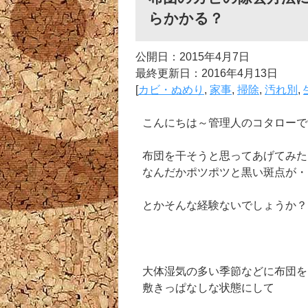
らかかる？
公開日：2015年4月7日
最終更新日：2016年4月13日
[
カビ・ぬめり
,
家事
,
掃除
,
汚れ別
,
こんにちは～管理人のコタローで
布団を干そうと思ってあげてみた
なんだかポツポツと黒い斑点が・
とかそんな経験ないでしょうか？
大体湿気の多い季節などに布団を
敷きっぱなしな状態にして