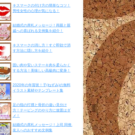
キスマークの付け方の簡単なコツ！
男性女性の心理が気になる！
結婚式の席札メッセージ！両親と親
戚への喜ばれる文例集を紹介！
キスマークの消し方！すぐ即効で消
す方法に隠し方を紹介！
固い肉や安いステーキ肉を柔らかく
する方法！美味しい高級肉に変身！
2020年の年賀状！子(ねずみ)の無料
イラスト素材やテンプレート集
足の指の打撲と骨折の違い見分け
方！テーピングのやり方に放置はダ
メ！
結婚式の席札メッセージ！上司.同僚.
友人へのおすすめ文例集