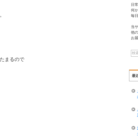
日
何
。
毎
当
他
お
たまるので
最