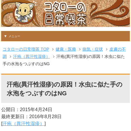
メニュー
コタローの日常喫茶 TOP
健康・医療
病気・症状
皮膚の不
調
汗疱（異汗性湿疹）
汗疱(異汗性湿疹)の原因！水虫に似た
手の水泡をつぶすのはNG
汗疱(異汗性湿疹)の原因！水虫に似た手の
水泡をつぶすのはNG
公開日：2015年4月24日
最終更新日：2016年8月28日
[
汗疱（異汗性湿疹）
]