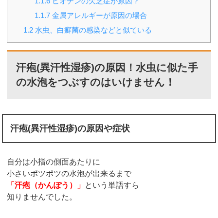
1.1.6
ビオチンの欠乏症が原因？
1.1.7
金属アレルギーが原因の場合
1.2
水虫、白癬菌の感染などと似ている
汗疱(異汗性湿疹)の原因！水虫に似た手
の水泡をつぶすのはいけません！
汗疱(異汗性湿疹)の原因や症状
自分は小指の側面あたりに
小さいポツポツの水泡が出来るまで
「汗疱（かんぽう）」
という単語すら
知りませんでした。