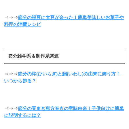
⇒⇒⇒
節分の福豆に大豆が余った！簡単美味しいお菓子や
料理の消費レシピ
節分雑学系＆制作系関連
⇒⇒⇒
節分の柊(ひいらぎ)と鰯(いわし)の由来に飾り方！
いつから飾る？
⇒⇒⇒
節分の豆まき恵方巻きの意味由来！子供向けに簡単
に説明するには？