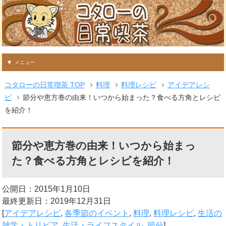
メニュー
コタローの日常喫茶 TOP
料理
料理レシピ
アイデアレシ
ピ
節分や恵方巻の由来！いつから始まった？食べる方角とレシピ
を紹介！
節分や恵方巻の由来！いつから始まっ
た？食べる方角とレシピを紹介！
公開日：2015年1月10日
最終更新日：2019年12月31日
[
アイデアレシピ
,
各季節のイベント
,
料理
,
料理レシピ
,
生活の
雑学・トリビア
,
生活・ライフスタイル
,
節分
]