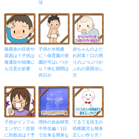
法
髄膜炎の症状や
子供が水疱瘡
赤ちゃんのよだ
原因は？子供は
に！保育園の登
れ対策！口の周
後遺症や頭痛に
園許可はいつか
りのぶつぶつか
も注意が必要
ら？休む期間は
ぶれの原因治し
何日か
方
子供がインフル
理科の自由研究
てるてる坊主の
エンザに！症状
中学生編！1日
幼稚園児も簡単
に対処法は？予
で出来る簡単な
正しい作り方！