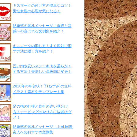
キスマークの付け方の簡単なコツ！
男性女性の心理が気になる！
結婚式の席札メッセージ！両親と親
戚への喜ばれる文例集を紹介！
キスマークの消し方！すぐ即効で消
す方法に隠し方を紹介！
固い肉や安いステーキ肉を柔らかく
する方法！美味しい高級肉に変身！
2020年の年賀状！子(ねずみ)の無料
イラスト素材やテンプレート集
足の指の打撲と骨折の違い見分け
方！テーピングのやり方に放置はダ
メ！
結婚式の席札メッセージ！上司.同僚.
友人へのおすすめ文例集