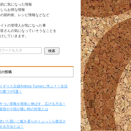
常的に気になった情報
かしらお得な情報
日の節約術、レシピ情報などなど
サイトの管理人が気になった事
の皆さんの気になっていそうなことを
届けしていきます。
近の投稿
イギリス主婦Anthea Turnerに学ぶ？！生活
の裏ワザ5選！
きつい革靴を簡単に伸ばす、広げる方法！
親指や小指が痛い時の対策とは
炊いた固いご飯を柔らかくふっくら復活さ
せる方法とは！