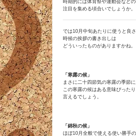
時期的には体育祭や運動会などの
注目を集める頃合いでしょうか。
では10月中旬あたりに使うと良
時候の挨拶の書き出しは
どういったものがありますかね。
「寒露の候」
まさに二十四節気の寒露の季節に
この寒露の候はある意味ぴったり
言えるでしょう。
「錦秋の候」
ほぼ10月全般で使える使い勝手