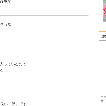
行事が
さそうな
当
入っているので
と
ど
サ
の良い「候」です