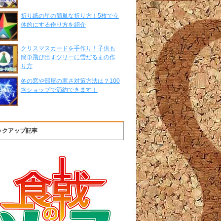
折り紙の星の簡単な折り方！5枚で立
体的にする作り方を紹介
クリスマスカードを手作り！子供も
簡単飛び出すツリーに雪だるまの作
り方
冬の窓や部屋の寒さ対策方法は？100
均ショップで節約できます！
ックアップ記事