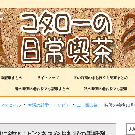
り系記事まとめ
サイトマップ
冬の時期の㊙お役立ち記事まとめ
め
春の時期の㊙お役立ち記事まとめ
秋の時期の㊙お役立ち記事
フスタイル
生活の雑学・トリビア
二十四節気
時候の挨拶10
人
候に結び！ビジネスやお礼状の手紙例