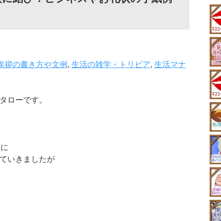
挨拶の書き方や文例
,
生活の雑学・トリビア
,
生活マナ
タローです。
候に
ていきましたが
。