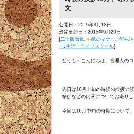
文
公開日：2015年9月12日
最終更新日：2015年9月20日
[
二十四節気
,
手紙のマナー
,
時候の
ー
,
生活・ライフスタイル
]
どうも～こんにちは、管理人のコ
先日は10月上旬の時候の挨拶の
結びなどの内容についてお送りし
今回は10月中旬の時期について