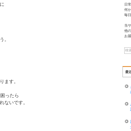
に
日
何
毎
当
他
お
う。
最
ります。
で困ったら
れないです。