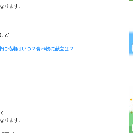
なります。
けど
由来に時期はいつ？食べ物に献立は？
く
なります。