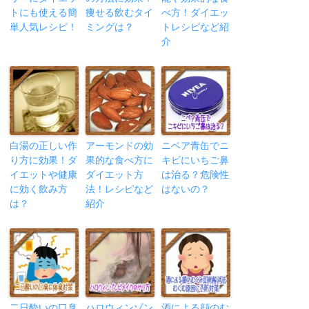
トにも使える簡
痩せる飲むタイ
べ方！ダイエッ
単人気レシピ！
ミングは？
トレシピなど紹
介
白湯の正しい作
アーモンドの効
ニベア青缶でニ
り方に効果！ダ
果的な食べ方に
キビにいちご鼻
イエットや健康
ダイエット方
は治る？危険性
に効く飲み方
法！レシピなど
はないの？
は？
紹介
二日酔いの口臭
ハロウィンゾン
酒による顔のむ