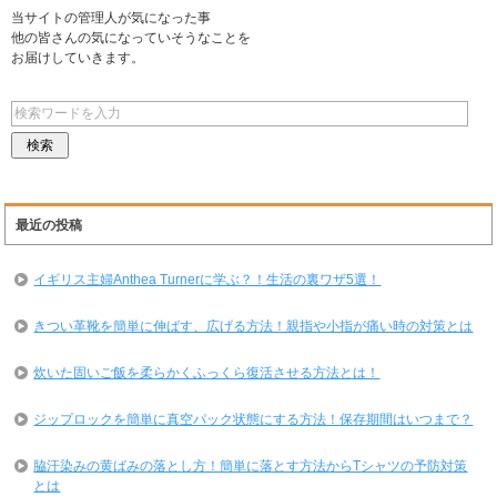
当サイトの管理人が気になった事
他の皆さんの気になっていそうなことを
お届けしていきます。
最近の投稿
イギリス主婦Anthea Turnerに学ぶ？！生活の裏ワザ5選！
きつい革靴を簡単に伸ばす、広げる方法！親指や小指が痛い時の対策とは
炊いた固いご飯を柔らかくふっくら復活させる方法とは！
ジップロックを簡単に真空パック状態にする方法！保存期間はいつまで？
脇汗染みの黄ばみの落とし方！簡単に落とす方法からTシャツの予防対策
とは