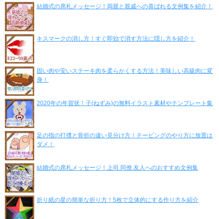
結婚式の席札メッセージ！両親と親戚への喜ばれる文例集を紹介！
キスマークの消し方！すぐ即効で消す方法に隠し方を紹介！
固い肉や安いステーキ肉を柔らかくする方法！美味しい高級肉に変
身！
2020年の年賀状！子(ねずみ)の無料イラスト素材やテンプレート集
足の指の打撲と骨折の違い見分け方！テーピングのやり方に放置は
ダメ！
結婚式の席札メッセージ！上司.同僚.友人へのおすすめ文例集
折り紙の星の簡単な折り方！5枚で立体的にする作り方を紹介