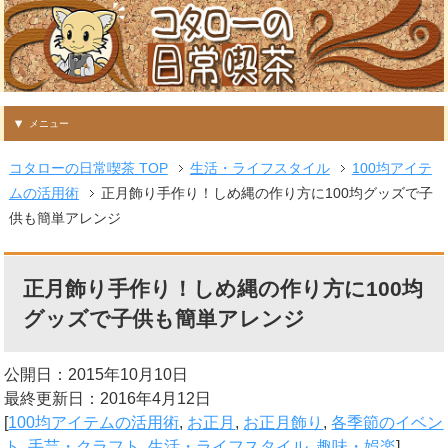
メニュー
コタローの日常喫茶 TOP
生活・ライフスタイル
100均アイテ
ムの活用術
正月飾り手作り！しめ縄の作り方に100均グッズで子
供も簡単アレンジ
正月飾り手作り！しめ縄の作り方に100均
グッズで子供も簡単アレンジ
公開日：2015年10月10日
最終更新日：2016年4月12日
[
100均アイテムの活用術
,
お正月
,
お正月飾り
,
各季節のイベン
ト
,
手芸・クラフト
,
生活・ライフスタイル
,
趣味・娯楽
]