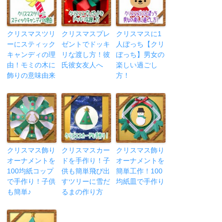
クリスマスツリ
クリスマスプレ
クリスマスに1
ーにスティック
ゼントでドッキ
人ぼっち【クリ
キャンディの理
リな渡し方！彼
ぼっち】男女の
由！モミの木に
氏彼女友人へ
楽しい過ごし
飾りの意味由来
方！
クリスマス飾り
クリスマスカー
クリスマス飾り
オーナメントを
ドを手作り！子
オーナメントを
100均紙コップ
供も簡単飛び出
簡単工作！100
で手作り！子供
すツリーに雪だ
均紙皿で手作り
も簡単♪
るまの作り方