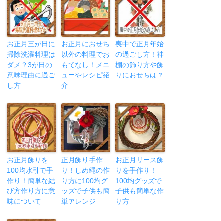
お正月三が日に
お正月におせち
喪中で正月年始
掃除洗濯料理は
以外の料理でお
の過ごし方！神
ダメ？3が日の
もてなし！メニ
棚の飾り方や飾
意味理由に過ご
ューやレシピ紹
りにおせちは？
し方
介
お正月飾りを
正月飾り手作
お正月リース飾
100均水引で手
り！しめ縄の作
りを手作り！
作り！簡単な結
り方に100均グ
100均グッズで
び方作り方に意
ッズで子供も簡
子供も簡単な作
味について
単アレンジ
り方