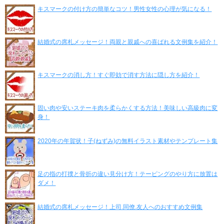
キスマークの付け方の簡単なコツ！男性女性の心理が気になる！
結婚式の席札メッセージ！両親と親戚への喜ばれる文例集を紹介！
キスマークの消し方！すぐ即効で消す方法に隠し方を紹介！
固い肉や安いステーキ肉を柔らかくする方法！美味しい高級肉に変
身！
2020年の年賀状！子(ねずみ)の無料イラスト素材やテンプレート集
足の指の打撲と骨折の違い見分け方！テーピングのやり方に放置は
ダメ！
結婚式の席札メッセージ！上司.同僚.友人へのおすすめ文例集