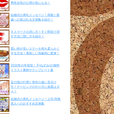
男性女性の心理が気になる！
結婚式の席札メッセージ！両親と親
戚への喜ばれる文例集を紹介！
キスマークの消し方！すぐ即効で消
す方法に隠し方を紹介！
固い肉や安いステーキ肉を柔らかく
する方法！美味しい高級肉に変身！
2020年の年賀状！子(ねずみ)の無料
イラスト素材やテンプレート集
足の指の打撲と骨折の違い見分け
方！テーピングのやり方に放置はダ
メ！
結婚式の席札メッセージ！上司.同僚.
友人へのおすすめ文例集