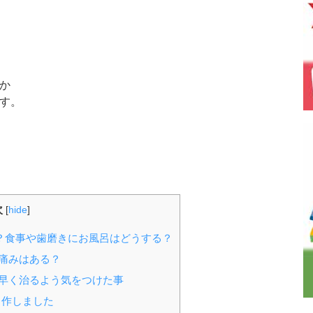
か
す。
次
[
hide
]
？食事や歯磨きにお風呂はどうする？
痛みはある？
早く治るよう気をつけた事
自作しました