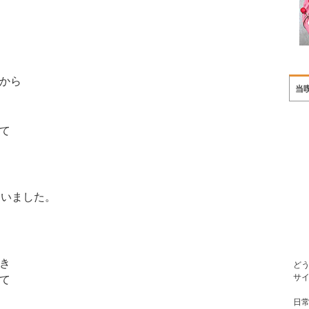
から
当
て
ていました。
き
ど
サ
て
日