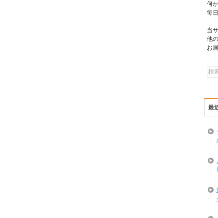
何
毎
当
他
お
最