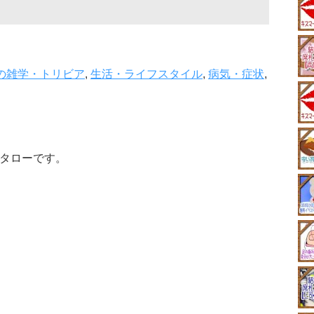
の雑学・トリビア
,
生活・ライフスタイル
,
病気・症状
,
タローです。