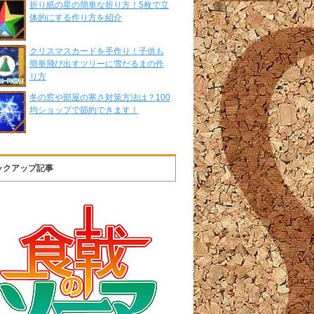
折り紙の星の簡単な折り方！5枚で立
体的にする作り方を紹介
クリスマスカードを手作り！子供も
簡単飛び出すツリーに雪だるまの作
り方
冬の窓や部屋の寒さ対策方法は？100
均ショップで節約できます！
ックアップ記事