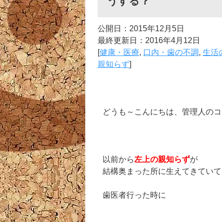
うする？
公開日：2015年12月5日
最終更新日：2016年4月12日
[
健康・医療
,
口内・歯の不調
,
生活
親知らず
]
どうも～こんにちは、管理人のコ
以前から
左上の親知らず
が
結構奥まった所に生えてきていて
歯医者行った時に