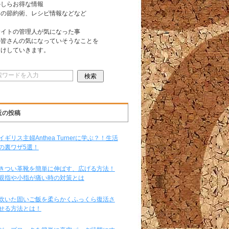
かしらお得な情報
日の節約術、レシピ情報などなど
サイトの管理人が気になった事
の皆さんの気になっていそうなことを
届けしていきます。
近の投稿
イギリス主婦Anthea Turnerに学ぶ？！生活
の裏ワザ5選！
きつい革靴を簡単に伸ばす、広げる方法！
親指や小指が痛い時の対策とは
炊いた固いご飯を柔らかくふっくら復活さ
せる方法とは！