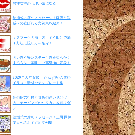
男性女性の心理が気になる！
結婚式の席札メッセージ！両親と親
戚への喜ばれる文例集を紹介！
キスマークの消し方！すぐ即効で消
す方法に隠し方を紹介！
固い肉や安いステーキ肉を柔らかく
する方法！美味しい高級肉に変身！
2020年の年賀状！子(ねずみ)の無料
イラスト素材やテンプレート集
足の指の打撲と骨折の違い見分け
方！テーピングのやり方に放置はダ
メ！
結婚式の席札メッセージ！上司.同僚.
友人へのおすすめ文例集