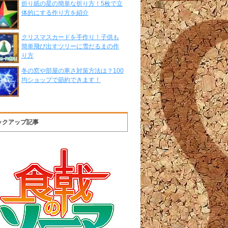
折り紙の星の簡単な折り方！5枚で立
体的にする作り方を紹介
クリスマスカードを手作り！子供も
簡単飛び出すツリーに雪だるまの作
り方
冬の窓や部屋の寒さ対策方法は？100
均ショップで節約できます！
ックアップ記事