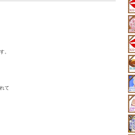
す。
れて