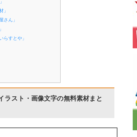
」
材」
屋さん」
」
いらすとや」
イラスト・画像文字の無料素材まと
」