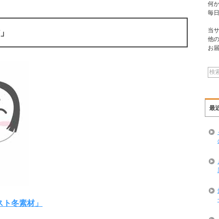
何
毎
当
」
他
お
最
スト冬素材」