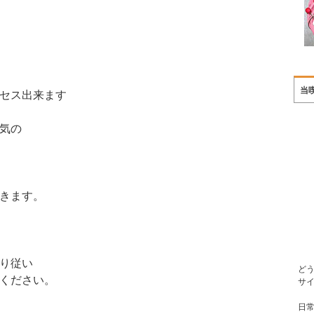
当
セス出来ます
気の
きます。
り従い
ど
ください。
サ
日