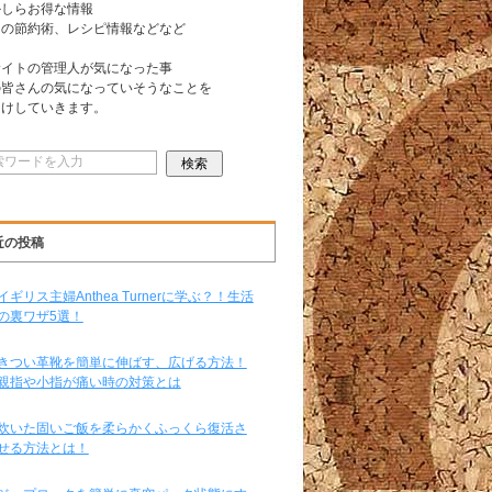
かしらお得な情報
日の節約術、レシピ情報などなど
サイトの管理人が気になった事
の皆さんの気になっていそうなことを
届けしていきます。
近の投稿
イギリス主婦Anthea Turnerに学ぶ？！生活
の裏ワザ5選！
きつい革靴を簡単に伸ばす、広げる方法！
親指や小指が痛い時の対策とは
炊いた固いご飯を柔らかくふっくら復活さ
せる方法とは！