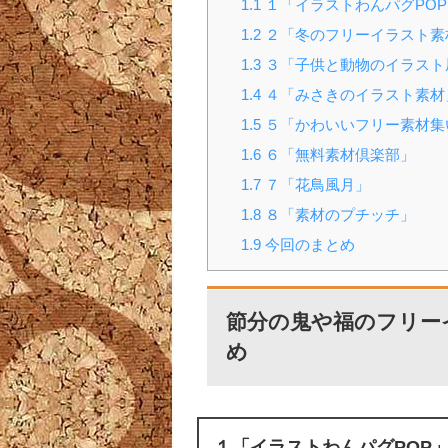
1.1
１「イラストわんパグPOP
1.2
２「冬のフリーイラスト素
1.3
３「子供と動物のイラスト
1.4
４「みさきのイラスト素材
1.5
５「かわいいフリー素材集
1.6
６「無料素材倶楽部」
1.7
７「花鳥風月」
1.8
８「素材のプチッチ」
1.9
今回のまとめ
節分の鬼や福のフリー
め
１「イラストわんパグPOP