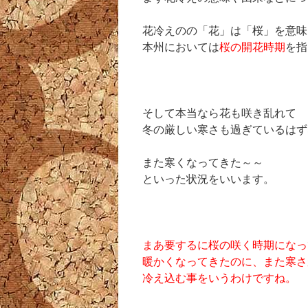
花冷えのの「花」は「桜」を意味
本州においては
桜の開花時期
を指
そして本当なら花も咲き乱れて
冬の厳しい寒さも過ぎているはず
また寒くなってきた～～
といった状況をいいます。
まあ要するに桜の咲く時期になっ
暖かくなってきたのに、また寒さ
冷え込む事をいうわけですね。