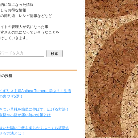
常的に気になった情報
かしらお得な情報
日の節約術、レシピ情報などなど
サイトの管理人が気になった事
の皆さんの気になっていそうなことを
届けしていきます。
近の投稿
イギリス主婦Anthea Turnerに学ぶ？！生活
の裏ワザ5選！
きつい革靴を簡単に伸ばす、広げる方法！
親指や小指が痛い時の対策とは
炊いた固いご飯を柔らかくふっくら復活さ
せる方法とは！