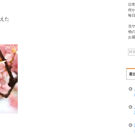
日
何
毎
えた
当
他
お
最