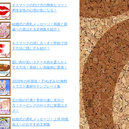
キスマークの付け方の簡単なコツ！
男性女性の心理が気になる！
結婚式の席札メッセージ！両親と親
戚への喜ばれる文例集を紹介！
キスマークの消し方！すぐ即効で消
す方法に隠し方を紹介！
固い肉や安いステーキ肉を柔らかく
する方法！美味しい高級肉に変身！
2020年の年賀状！子(ねずみ)の無料
イラスト素材やテンプレート集
足の指の打撲と骨折の違い見分け
方！テーピングのやり方に放置はダ
メ！
結婚式の席札メッセージ！上司.同僚.
友人へのおすすめ文例集