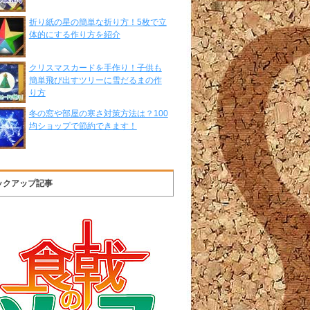
折り紙の星の簡単な折り方！5枚で立
体的にする作り方を紹介
クリスマスカードを手作り！子供も
簡単飛び出すツリーに雪だるまの作
り方
冬の窓や部屋の寒さ対策方法は？100
均ショップで節約できます！
ックアップ記事