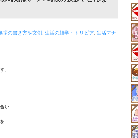
挨拶の書き方や文例
,
生活の雑学・トリビア
,
生活マナ
す。
合い
を