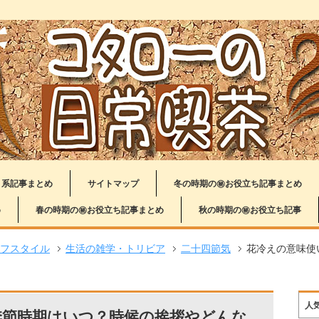
り系記事まとめ
サイトマップ
冬の時期の㊙お役立ち記事まとめ
め
春の時期の㊙お役立ち記事まとめ
秋の時期の㊙お役立ち記事
フスタイル
生活の雑学・トリビア
二十四節気
花冷えの意味使
人
季節時期はいつ？時候の挨拶やどんな