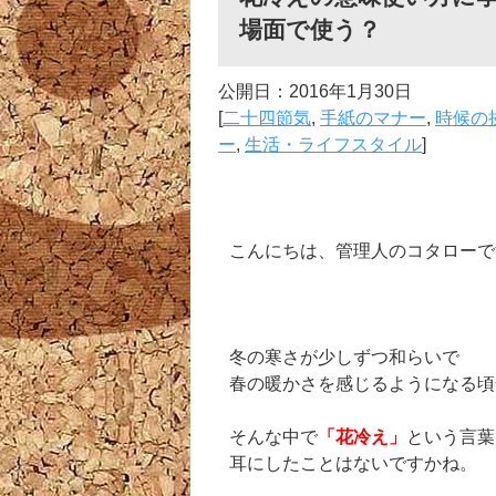
場面で使う？
公開日：
2016年1月30日
[
二十四節気
,
手紙のマナー
,
時候の
ー
,
生活・ライフスタイル
]
こんにちは、管理人のコタローで
冬の寒さが少しずつ和らいで
春の暖かさを感じるようになる頃
そんな中で
「花冷え」
という言葉
耳にしたことはないですかね。