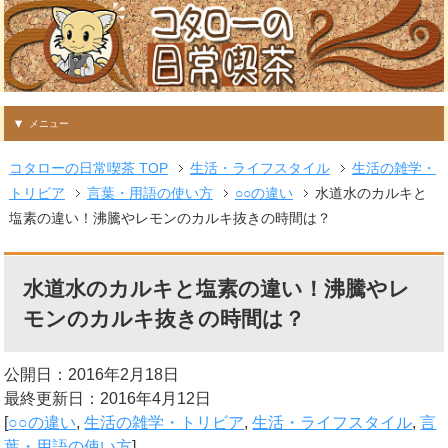
メニュー
コタローの日常喫茶 TOP
生活・ライフスタイル
生活の雑学・
トリビア
言葉・用語の使い方
○○の違い
水道水のカルキと
塩素の違い！沸騰やレモンのカルキ抜きの時間は？
水道水のカルキと塩素の違い！沸騰やレ
モンのカルキ抜きの時間は？
公開日：2016年2月18日
最終更新日：2016年4月12日
[
○○の違い
,
生活の雑学・トリビア
,
生活・ライフスタイル
,
言
葉・用語の使い方
]