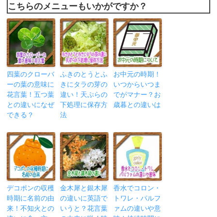
こちらのメニューもいかがですか？
四葉のクローバ
ふきのとうとふ
お中元の時期！
ーの葉の意味に
きにタラの芽の
いつからいつま
花言葉！五つ葉
違い！天ぷらの
でがマナー？お
との違いになぜ
下処理に保存方
歳暮との違いは
できる？
法
デコポンの収穫
金木犀と銀木犀
香水でコロン・
時期に名前の由
の違いに英語で
トワレ・パルフ
来！不知火との
いうと？花言葉
ァムの違いや意