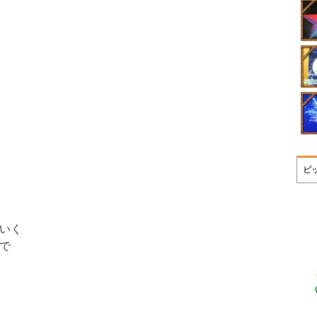
ピ
いく
で