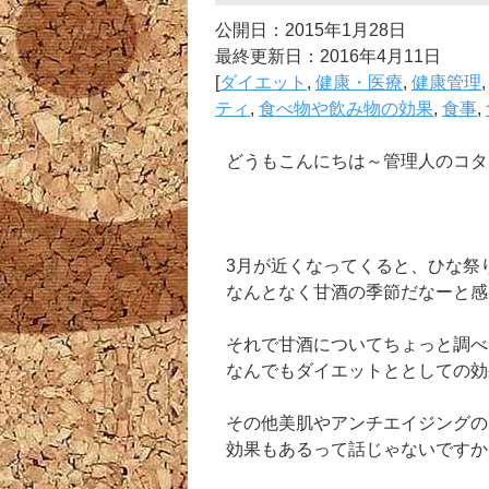
公開日：2015年1月28日
最終更新日：2016年4月11日
[
ダイエット
,
健康・医療
,
健康管理
ティ
,
食べ物や飲み物の効果
,
食事
,
どうもこんにちは～管理人のコタ
3月が近くなってくると、ひな祭
なんとなく甘酒の季節だなーと感
それで甘酒についてちょっと調べ
なんでもダイエットととしての効
その他美肌やアンチエイジングの
効果もあるって話じゃないですか