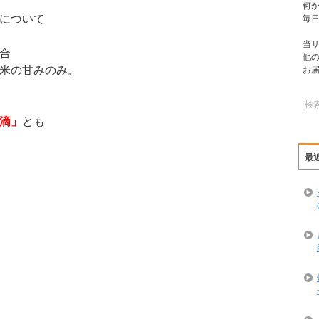
何
について
毎
当
合
他
米の甘みのみ。
お
滴」
とも
最