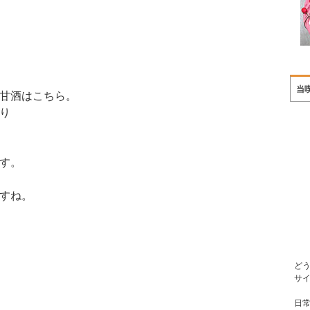
当
甘酒はこちら。
り
す。
すね。
ど
サ
日