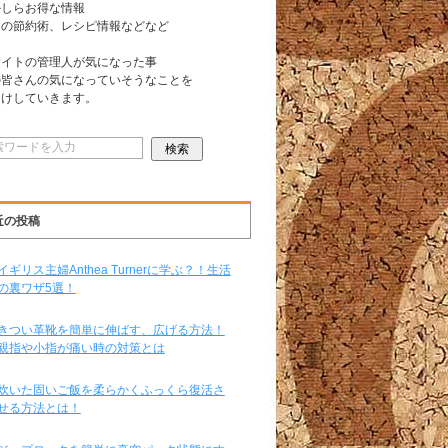
かしらお得な情報
日の節約術、レシピ情報などなど
サイトの管理人が気になった事
の皆さんの気になっていそうなことを
届けしていきます。
近の投稿
イギリス主婦Anthea Turnerに学ぶ？！生活
の裏ワザ5選！
きつい革靴を簡単に伸ばす、広げる方法！
親指や小指が痛い時の対策とは
炊いた固いご飯を柔らかくふっくら復活さ
せる方法とは！