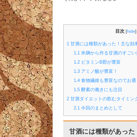
目次
[
hide
]
1
甘酒には種類があった！主な効
1.1
米麹から作る甘酒のすごい
1.2
ビタミンB郡が豊富
1.3
アミノ酸が豊富！
1.4
食物繊維も豊富なのでお通
1.5
酵素の働きにも注目
2
甘酒ダイエットの飲むタイミン
2.1
今回のまとめとして
甘酒には種類があった