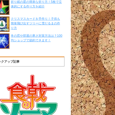
折り紙の星の簡単な折り方！5枚で立
体的にする作り方を紹介
クリスマスカードを手作り！子供も
簡単飛び出すツリーに雪だるまの作
り方
冬の窓や部屋の寒さ対策方法は？100
均ショップで節約できます！
ックアップ記事