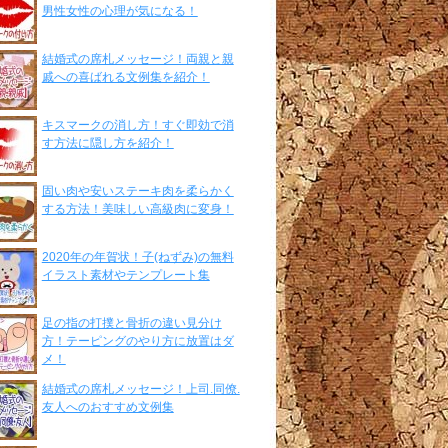
男性女性の心理が気になる！
結婚式の席札メッセージ！両親と親
戚への喜ばれる文例集を紹介！
キスマークの消し方！すぐ即効で消
す方法に隠し方を紹介！
固い肉や安いステーキ肉を柔らかく
する方法！美味しい高級肉に変身！
2020年の年賀状！子(ねずみ)の無料
イラスト素材やテンプレート集
足の指の打撲と骨折の違い見分け
方！テーピングのやり方に放置はダ
メ！
結婚式の席札メッセージ！上司.同僚.
友人へのおすすめ文例集