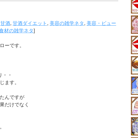
,
甘酒
,
甘酒ダイエット
,
美容の雑学ネタ
,
美容・ビュー
食材の雑学ネタ
]
ローです。
り・・
じます。
たんですが
果だけでなく
。