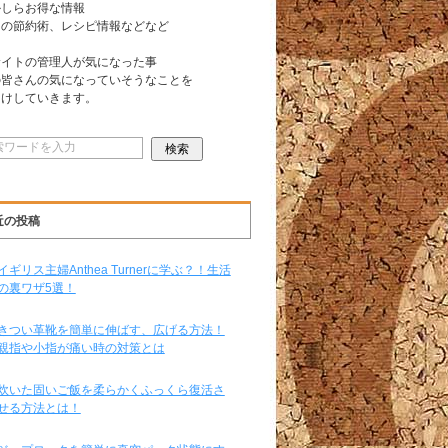
かしらお得な情報
日の節約術、レシピ情報などなど
サイトの管理人が気になった事
の皆さんの気になっていそうなことを
届けしていきます。
近の投稿
イギリス主婦Anthea Turnerに学ぶ？！生活
の裏ワザ5選！
きつい革靴を簡単に伸ばす、広げる方法！
親指や小指が痛い時の対策とは
炊いた固いご飯を柔らかくふっくら復活さ
せる方法とは！