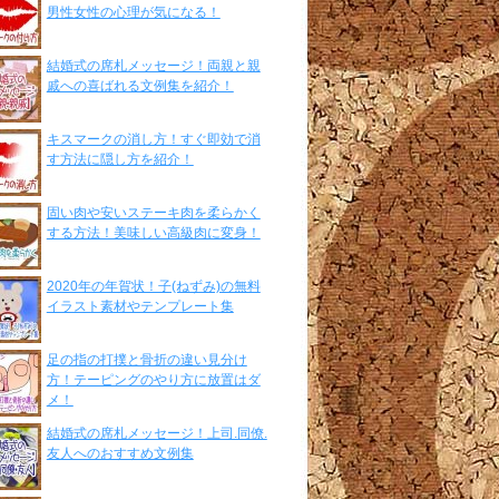
男性女性の心理が気になる！
結婚式の席札メッセージ！両親と親
戚への喜ばれる文例集を紹介！
キスマークの消し方！すぐ即効で消
す方法に隠し方を紹介！
固い肉や安いステーキ肉を柔らかく
する方法！美味しい高級肉に変身！
2020年の年賀状！子(ねずみ)の無料
イラスト素材やテンプレート集
足の指の打撲と骨折の違い見分け
方！テーピングのやり方に放置はダ
メ！
結婚式の席札メッセージ！上司.同僚.
友人へのおすすめ文例集