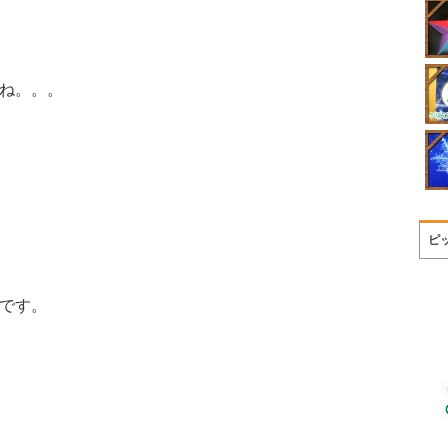
ね。。。
ピ
です。