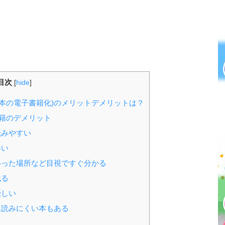
目次
[
hide
]
本の電子書籍化)のメリットデメリットは？
籍のデメリット
読みやすい
早い
った場所など目視ですぐ分かる
残る
優しい
読みにくい本もある