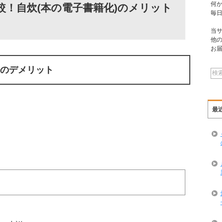
何
較！自炊(本の電子書籍化)のメリット
毎
当
他
お
のデメリット
最