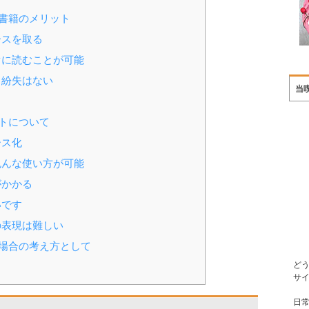
書籍のメリット
ースを取る
に読むことが可能
り紛失はない
当
る
トについて
ース化
んな使い方が可能
がかかる
いです
の表現は難しい
場合の考え方として
ど
サ
日