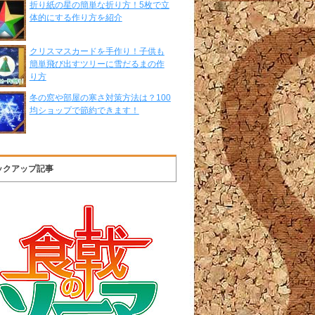
折り紙の星の簡単な折り方！5枚で立
体的にする作り方を紹介
クリスマスカードを手作り！子供も
簡単飛び出すツリーに雪だるまの作
り方
冬の窓や部屋の寒さ対策方法は？100
均ショップで節約できます！
ックアップ記事