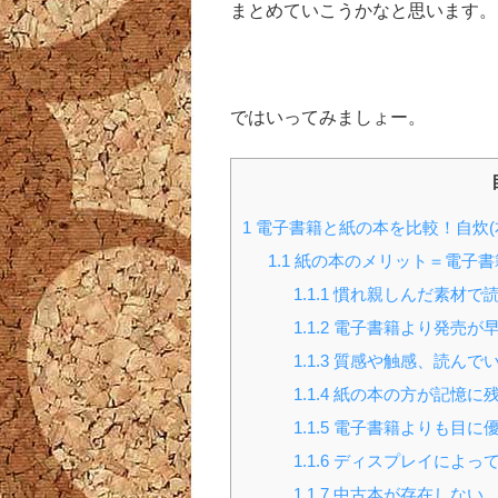
まとめていこうかなと思います。
ではいってみましょー。
1
電子書籍と紙の本を比較！自炊(
1.1
紙の本のメリット＝電子書
1.1.1
慣れ親しんだ素材で
1.1.2
電子書籍より発売が
1.1.3
質感や触感、読んでい
1.1.4
紙の本の方が記憶に
1.1.5
電子書籍よりも目に
1.1.6
ディスプレイによって
1.1.7
中古本が存在しない