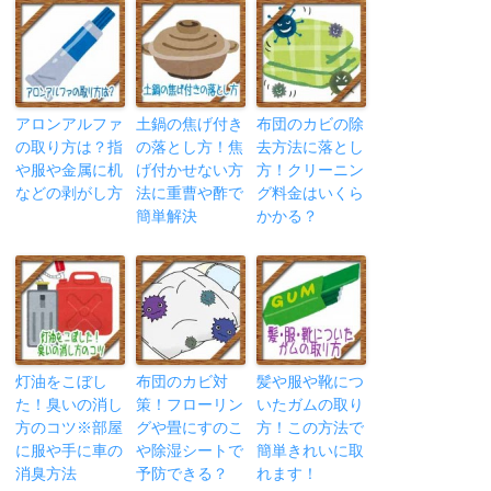
アロンアルファ
土鍋の焦げ付き
布団のカビの除
の取り方は？指
の落とし方！焦
去方法に落とし
や服や金属に机
げ付かせない方
方！クリーニン
などの剥がし方
法に重曹や酢で
グ料金はいくら
簡単解決
かかる？
灯油をこぼし
布団のカビ対
髪や服や靴につ
た！臭いの消し
策！フローリン
いたガムの取り
方のコツ※部屋
グや畳にすのこ
方！この方法で
に服や手に車の
や除湿シートで
簡単きれいに取
消臭方法
予防できる？
れます！