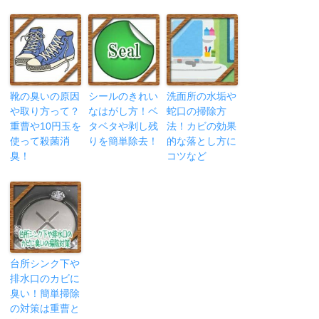
靴の臭いの原因
シールのきれい
洗面所の水垢や
や取り方って？
なはがし方！ベ
蛇口の掃除方
重曹や10円玉を
タベタや剥し残
法！カビの効果
使って殺菌消
りを簡単除去！
的な落とし方に
臭！
コツなど
台所シンク下や
排水口のカビに
臭い！簡単掃除
の対策は重曹と