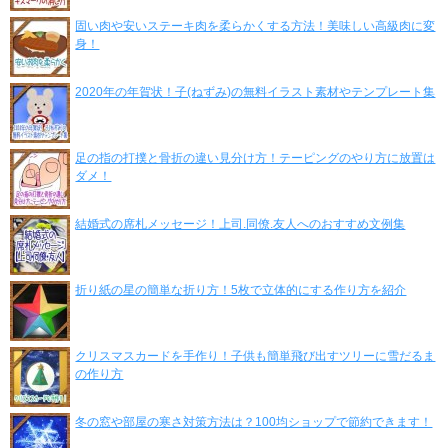
固い肉や安いステーキ肉を柔らかくする方法！美味しい高級肉に変
身！
2020年の年賀状！子(ねずみ)の無料イラスト素材やテンプレート集
足の指の打撲と骨折の違い見分け方！テーピングのやり方に放置は
ダメ！
結婚式の席札メッセージ！上司.同僚.友人へのおすすめ文例集
折り紙の星の簡単な折り方！5枚で立体的にする作り方を紹介
クリスマスカードを手作り！子供も簡単飛び出すツリーに雪だるま
の作り方
冬の窓や部屋の寒さ対策方法は？100均ショップで節約できます！