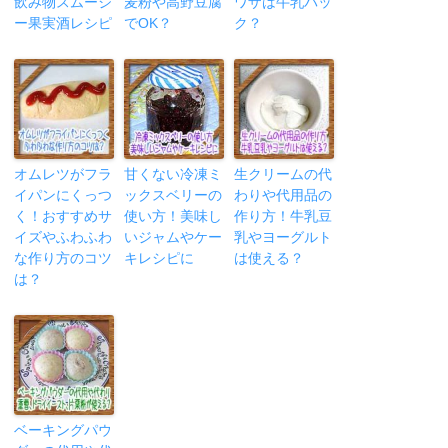
飲み物スムージ
麦粉や高野豆腐
ワザは牛乳パッ
ー果実酒レシピ
でOK？
ク？
オムレツがフラ
甘くない冷凍ミ
生クリームの代
イパンにくっつ
ックスベリーの
わりや代用品の
く！おすすめサ
使い方！美味し
作り方！牛乳豆
イズやふわふわ
いジャムやケー
乳やヨーグルト
な作り方のコツ
キレシピに
は使える？
は？
ベーキングパウ