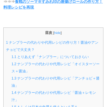
⇒⇒⇒
食戟のソーマ※すみれ印の唐揚げロールの作り方！
料理レシピを再現
目次
[
hide
]
1
ナンプラーの代わりや代用レシピの作り方！醤油やアン
チョビで大丈夫？
1.1
とりあえず「ナンプラー」についておさらい
1.2
ナンプラーの代わりや代用レシピ「オイスターソー
ス＋醤油」
1.3
ナンプラーの代わりや代用レシピ「アンチョビ＋醤
油」
1.4
ナンプラーの代わりや代用レシピ「醤油＋レモン
汁」
1.5
もしくは日本の魚醤を使うという手も