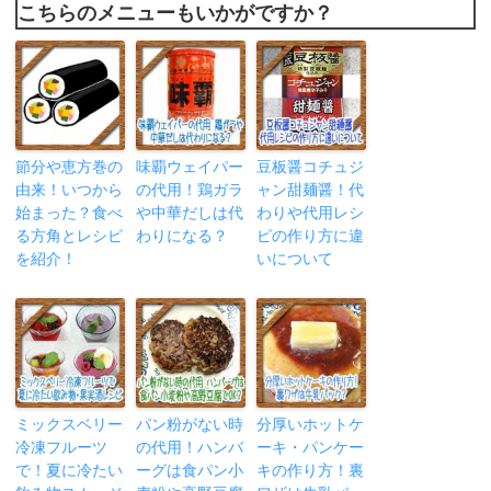
こちらのメニューもいかがですか？
節分や恵方巻の
味覇ウェイパー
豆板醤コチュジ
由来！いつから
の代用！鶏ガラ
ャン甜麺醤！代
始まった？食べ
や中華だしは代
わりや代用レシ
る方角とレシピ
わりになる？
ピの作り方に違
を紹介！
いについて
ミックスベリー
パン粉がない時
分厚いホットケ
冷凍フルーツ
の代用！ハンバ
ーキ・パンケー
で！夏に冷たい
ーグは食パン小
キの作り方！裏