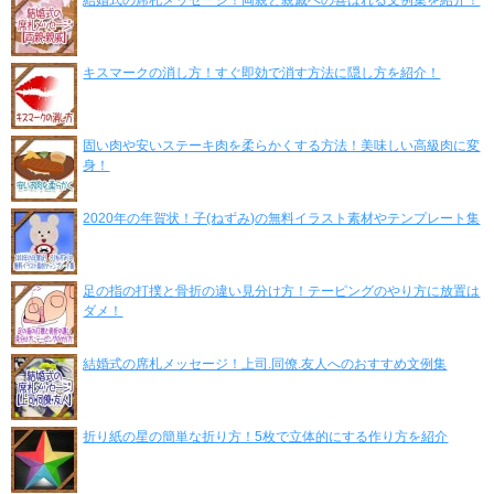
キスマークの消し方！すぐ即効で消す方法に隠し方を紹介！
固い肉や安いステーキ肉を柔らかくする方法！美味しい高級肉に変
身！
2020年の年賀状！子(ねずみ)の無料イラスト素材やテンプレート集
足の指の打撲と骨折の違い見分け方！テーピングのやり方に放置は
ダメ！
結婚式の席札メッセージ！上司.同僚.友人へのおすすめ文例集
折り紙の星の簡単な折り方！5枚で立体的にする作り方を紹介