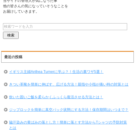
当サイトの管理人が気になった事
他の皆さんの気になっていそうなことを
お届けしていきます。
最近の投稿
イギリス主婦Anthea Turnerに学ぶ？！生活の裏ワザ5選！
きつい革靴を簡単に伸ばす、広げる方法！親指や小指が痛い時の対策とは
炊いた固いご飯を柔らかくふっくら復活させる方法とは！
ジップロックを簡単に真空パック状態にする方法！保存期間はいつまで？
脇汗染みの黄ばみの落とし方！簡単に落とす方法からTシャツの予防対策
とは