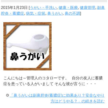
2015年1月23日
[
うがい・手洗い
,
健康・医療
,
健康管理
,
副鼻
腔炎・蓄膿症
,
病気・症状
,
鼻うがい
,
鼻の不調
]
こんにちは～管理人のコタローです。 自分の友人に蓄膿
症を患っている人がいまして そんな彼が言うに・・・
「鼻うがいは副鼻腔炎(蓄膿症)に効果あり？安全なやり
方はどうやる？」の続きを読む