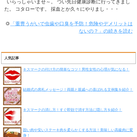
いらっしゃいませ～。 つい先日健康診断に行ってきまし
た。 コタローです。 採血とか久々にやりまし・・・
「重曹うがいで虫歯や口臭を予防！危険やデメリットは
ないの？」の続きを読む
人気記事
キスマークの付け方の簡単なコツ！男性女性の心理が気になる！
結婚式の席札メッセージ！両親と親戚への喜ばれる文例集を紹介！
キスマークの消し方！すぐ即効で消す方法に隠し方を紹介！
固い肉や安いステーキ肉を柔らかくする方法！美味しい高級肉に変
身！