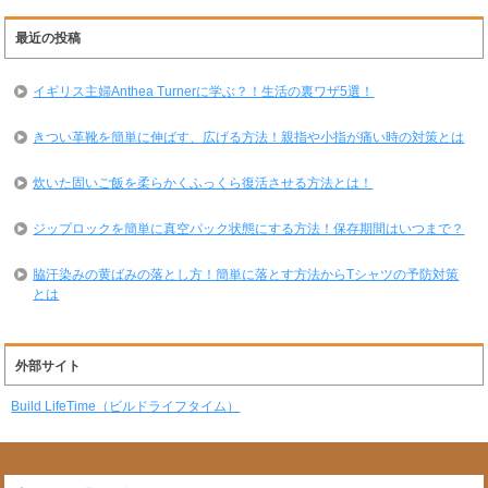
最近の投稿
イギリス主婦Anthea Turnerに学ぶ？！生活の裏ワザ5選！
きつい革靴を簡単に伸ばす、広げる方法！親指や小指が痛い時の対策とは
炊いた固いご飯を柔らかくふっくら復活させる方法とは！
ジップロックを簡単に真空パック状態にする方法！保存期間はいつまで？
脇汗染みの黄ばみの落とし方！簡単に落とす方法からTシャツの予防対策
とは
外部サイト
Build LifeTime（ビルドライフタイム）