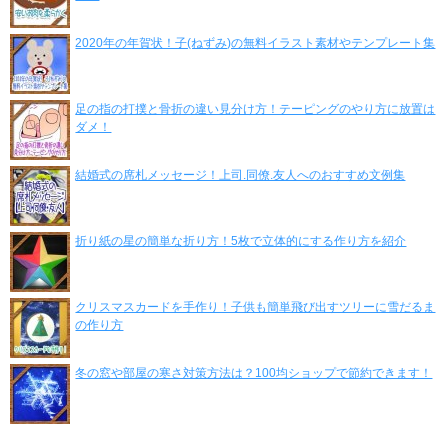
2020年の年賀状！子(ねずみ)の無料イラスト素材やテンプレート集
足の指の打撲と骨折の違い見分け方！テーピングのやり方に放置は
ダメ！
結婚式の席札メッセージ！上司.同僚.友人へのおすすめ文例集
折り紙の星の簡単な折り方！5枚で立体的にする作り方を紹介
クリスマスカードを手作り！子供も簡単飛び出すツリーに雪だるま
の作り方
冬の窓や部屋の寒さ対策方法は？100均ショップで節約できます！