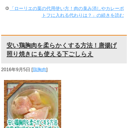
「ローリエの葉の代用使い方！肉の臭み消しやカレーポ
トフに入れる代わりは？」の続きを読む
安い鶏胸肉を柔らかくする方法！唐揚げ
照り焼きにも使える下ごしらえ
2016年9月5日
[
鶏胸肉
]