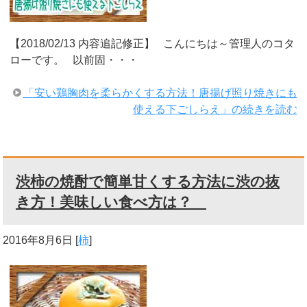
【2018/02/13 内容追記修正】 こんにちは～管理人のコタ
ローです。 以前固・・・
「安い鶏胸肉を柔らかくする方法！唐揚げ照り焼きにも
使える下ごしらえ」の続きを読む
渋柿の焼酎で簡単甘くする方法に渋の抜
き方！美味しい食べ方は？
2016年8月6日
[
柿
]