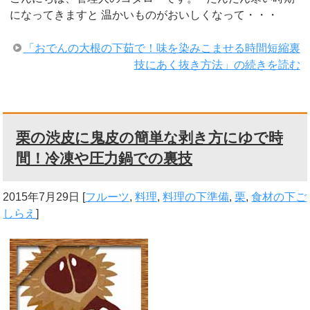
になってきますと 温かいものがおいしくなって・・・
「おでんの大根の下茹で！味を染みこませる時間短縮裏
技にあく抜き方法」の続きを読む
栗の渋皮に鬼皮の簡単な剥き方にゆで時
間！冷凍や圧力鍋での裏技
2015年7月29日
[
フルーツ
,
料理
,
料理の下準備
,
栗
,
食材の下ご
しらえ
]