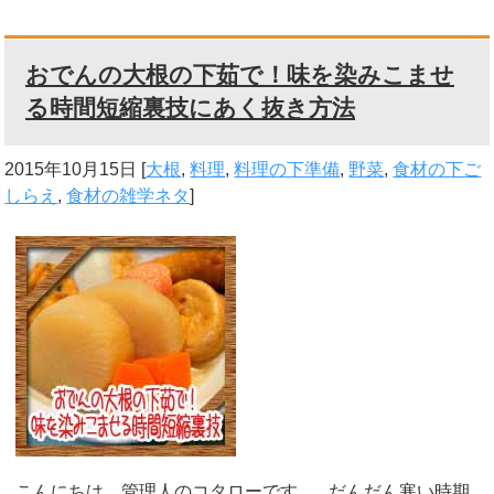
おでんの大根の下茹で！味を染みこませ
る時間短縮裏技にあく抜き方法
2015年10月15日
[
大根
,
料理
,
料理の下準備
,
野菜
,
食材の下ご
しらえ
,
食材の雑学ネタ
]
こんにちは、管理人のコタローです。 だんだん寒い時期