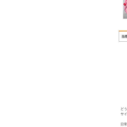
当
ど
サ
日