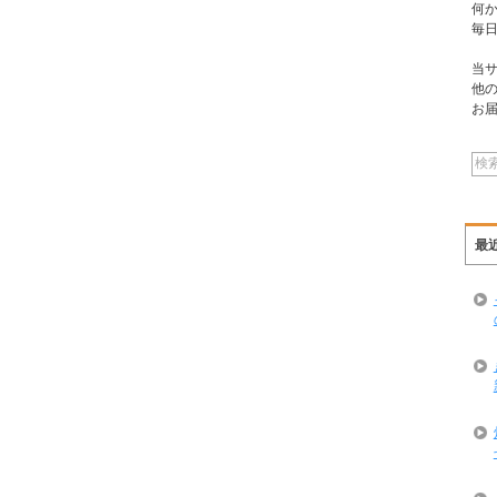
何
毎
当
他
お
最