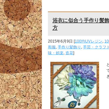
浴衣に似合う手作り髪飾
方
2015年6月9日
[
100均UVレジン
,
1
和服
,
手作り髪飾り
,
手芸・クラフ
味・娯楽
,
造花
]