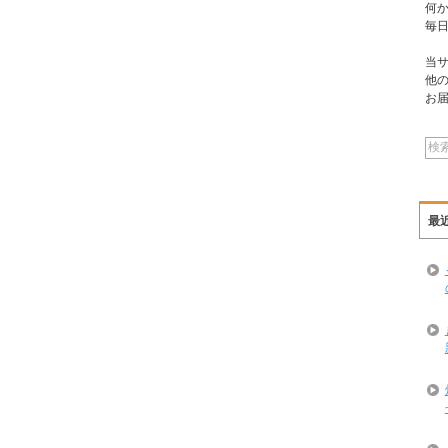
何
毎
当
他
お
最