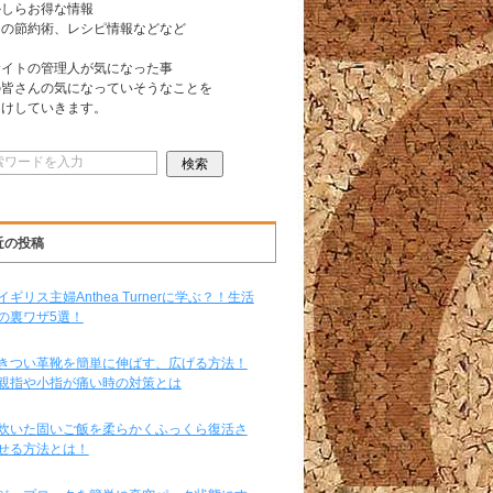
かしらお得な情報
日の節約術、レシピ情報などなど
サイトの管理人が気になった事
の皆さんの気になっていそうなことを
届けしていきます。
近の投稿
イギリス主婦Anthea Turnerに学ぶ？！生活
の裏ワザ5選！
きつい革靴を簡単に伸ばす、広げる方法！
親指や小指が痛い時の対策とは
炊いた固いご飯を柔らかくふっくら復活さ
せる方法とは！