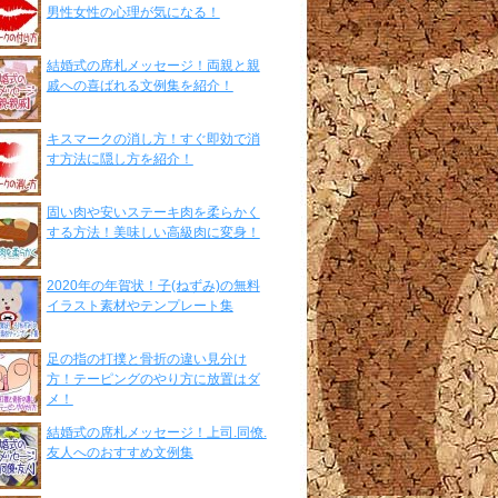
男性女性の心理が気になる！
結婚式の席札メッセージ！両親と親
戚への喜ばれる文例集を紹介！
キスマークの消し方！すぐ即効で消
す方法に隠し方を紹介！
固い肉や安いステーキ肉を柔らかく
する方法！美味しい高級肉に変身！
2020年の年賀状！子(ねずみ)の無料
イラスト素材やテンプレート集
足の指の打撲と骨折の違い見分け
方！テーピングのやり方に放置はダ
メ！
結婚式の席札メッセージ！上司.同僚.
友人へのおすすめ文例集