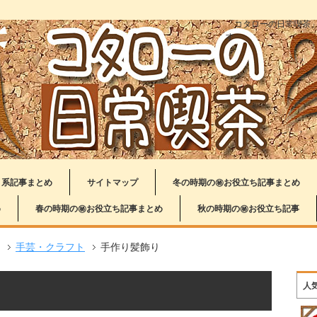
「コタローの日常喫茶
す
り系記事まとめ
サイトマップ
冬の時期の㊙お役立ち記事まとめ
め
春の時期の㊙お役立ち記事まとめ
秋の時期の㊙お役立ち記事
手芸・クラフト
手作り髪飾り
人