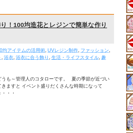
り！100均造花とレジンで簡単な作り
00均アイテムの活用術
,
UVレジン制作
,
ファッション
,
ト
,
浴衣
,
浴衣に合う飾り
,
生活・ライフスタイル
,
趣
どうも～管理人のコタローです。 夏の季節が近づい
てきますと イベント盛りだくさんな時期になって
き・・・