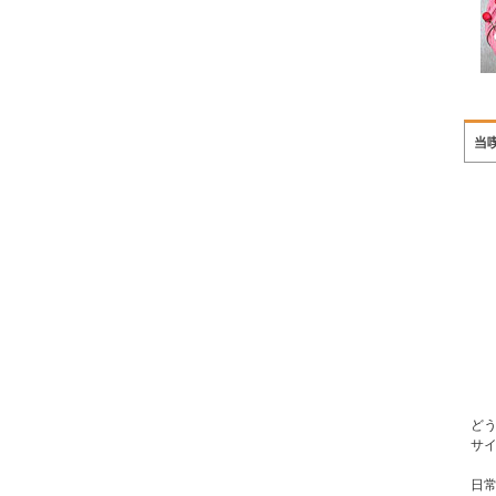
当
ど
サ
日