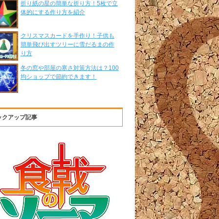
折り紙の星の簡単な折り方！5枚で立
体的にする作り方を紹介
クリスマスカードを手作り！子供も
簡単飛び出すツリーに雪だるまの作
り方
冬の窓や部屋の寒さ対策方法は？100
均ショップで節約できます！
ックアップ記事