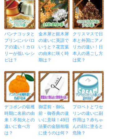
パンナコッタと
金木犀と銀木犀
クリスマスで日
プリンにババロ
の違いに英語で
本と外国にアメ
アの違い！カロ
いうと？花言葉
リカの違い！日
リーが低いレシ
の由来に咲く時
本人の過ごし方
ピは？
期は？
は変？
デコポンの収穫
御霊前・御仏
プロペトとワセ
時期に名前の由
前・御香典の違
リンの違いに副
来！不知火との
いに意味！49日
作用は？赤ちゃ
違いに食べ方
法要の金額相場
んの顔に塗ると
は？
に使うのは何？
危険？