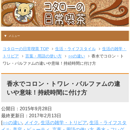
メニュー
コタローの日常喫茶 TOP
生活・ライフスタイル
生活の雑学・
トリビア
言葉・用語の使い方
○○の違い
香水でコロン・ト
ワレ・パルファムの違いや意味！持続時間に付け方
香水でコロン・トワレ・パルファムの違
いや意味！持続時間に付け方
公開日：2015年9月28日
最終更新日：2017年2月13日
[
○○の違い
,
メイク
,
生活の雑学・トリビア
,
生活・ライフスタ
イル
,
美容・ビューティ
,
言葉・用語の使い方
,
香水・フレグ